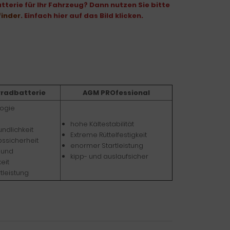
terie für Ihr Fahrzeug? Dann nutzen Sie bitte
finder
. Einfach hier auf das Bild klicken.
rradbatterie
AGM PROfessional
ogie
hohe Kältestabilität
ndlichkeit
Extreme Rüttelfestigkeit
bssicherheit
enormer Startleistung
 und
kipp- und auslaufsicher
eit
tleistung