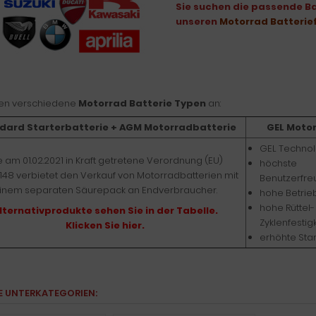
Sie suchen die passende Bat
unseren
Motorrad Batterie
ten verschiedene
Motorrad Batterie Typen
an:
dard Starterbatterie + AGM Motorradbatterie
GEL Moto
GEL Technol
e am 01.02.2021 in Kraft getretene Verordnung (EU)
höchste
1148 verbietet den Verkauf von Motorradbatterien mit
Benutzerfreu
inem separaten Säurepack an Endverbraucher.
hohe Betrie
hohe Rüttel-
lternativprodukte sehen Sie in der Tabelle.
Zyklenfestigk
Klicken Sie hier.
erhöhte Star
E UNTERKATEGORIEN: