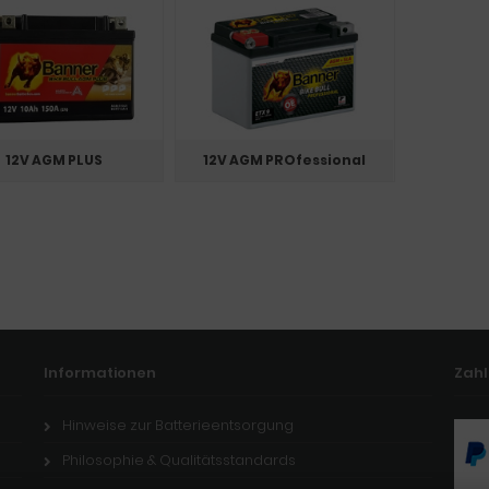
12V AGM PLUS
12V AGM PROfessional
Informationen
Zah
Hinweise zur Batterieentsorgung
Philosophie & Qualitätsstandards