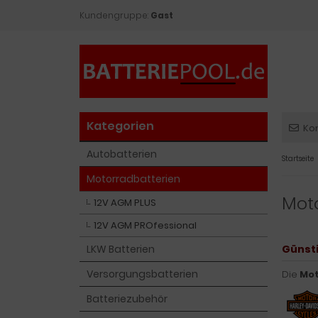
Kundengruppe:
Gast
Kategorien
Ko
Autobatterien
Startseite
Motorradbatterien
Moto
12V AGM PLUS
12V AGM PROfessional
LKW Batterien
Günsti
Versorgungsbatterien
Die
Mot
Batteriezubehör