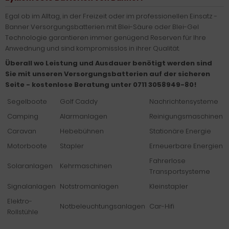
Egal ob im Alltag, in der Freizeit oder im professionellen Einsatz -
Banner Versorgungsbatterien mit Blei-Säure oder Blei-Gel
Technologie garantieren immer genügend Reserven für Ihre
Anwednung und sind kompromisslos in ihrer Qualität.
Überall wo Leistung und Ausdauer benötigt werden sind
Sie mit unseren Versorgungsbatterien auf der sicheren
Seite - kostenlose Beratung unter 0711 3058949-80!
Segelboote
Golf Caddy
Nachrichtensysteme
Camping
Alarmanlagen
Reinigungsmaschinen
Caravan
Hebebühnen
Stationäre Energie
Motorboote
Stapler
Erneuerbare Energien
Fahrerlose
Solaranlagen
Kehrmaschinen
Transportsysteme
Signalanlagen
Notstromanlagen
Kleinstapler
Elektro-
Notbeleuchtungsanlagen
Car-Hifi
Rollstühle