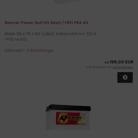
Banner Power Bull 12V 84Ah / PRO P84 40
Maße: 315 x 175 x 190 (LxBxH), Kälteprüfstrom: 720 A
+POL: rechts
Lieferzeit:
1 - 2 Arbeitstage
199,00 EUR
ab
inkl. 19 % MwSt. inkl.
Versandkosten