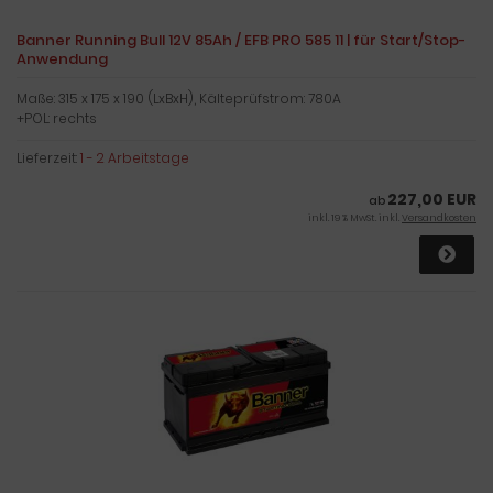
Banner Running Bull 12V 85Ah / EFB PRO 585 11 | für Start/Stop-
Anwendung
Maße: 315 x 175 x 190 (LxBxH), Kälteprüfstrom: 780A
+POL: rechts
Lieferzeit:
1 - 2 Arbeitstage
227,00 EUR
ab
inkl. 19 % MwSt. inkl.
Versandkosten