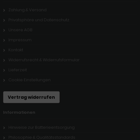
Zahlung & Versand
Privatsphäre und Datenschutz
Unsere AGB
Impressum
Kontakt
Widerrufsrecht & Widerrufsformular
Lieferzeit
Cookie Einstellungen
Vertrag widerrufen
Informationen
Hinweise zur Batterieentsorgung
Philosophie & Qualitätsstandards