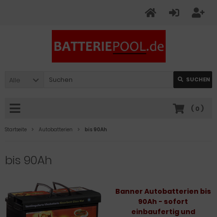
Alle
SUCHEN
(
0
)
Startseite
Autobatterien
bis 90Ah
bis 90Ah
Banner
Autobatterien bis
90Ah - sofort
einbaufertig und