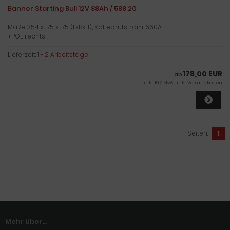
Banner Starting Bull 12V 88Ah / 588 20
Maße: 354 x 175 x 175 (LxBxH), Kälteprüfstrom: 660A
+POL: rechts
Lieferzeit:
1 - 2 Arbeitstage
178,00 EUR
ab
inkl. 19 % MwSt. inkl.
Versandkosten
Seiten:
1
Mehr über...