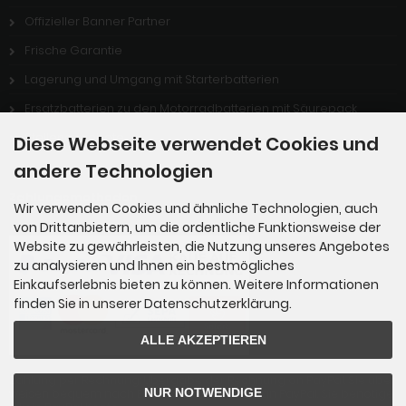
Offizieller Banner Partner
Frische Garantie
Lagerung und Umgang mit Starterbatterien
Ersatzbatterien zu den Motorradbatterien mit Säurepack
Stellenangebote
Diese Webseite verwendet Cookies und
andere Technologien
Zahlungsmethoden
Wir verwenden Cookies und ähnliche Technologien, auch
von Drittanbietern, um die ordentliche Funktionsweise der
Website zu gewährleisten, die Nutzung unseres Angebotes
zu analysieren und Ihnen ein bestmögliches
Einkaufserlebnis bieten zu können. Weitere Informationen
finden Sie in unserer Datenschutzerklärung.
ALLE AKZEPTIEREN
Zahlung per Rechnung: Übergabe der Rechnung an PayPal. Sie über
NUR NOTWENDIGE
weisen bequem nach Erhalt der Ware direkt an PayPal. Sie benötige