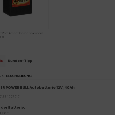
rößere Ansicht klicken Sie auf das
ild
ls
Kunden-Tipp
UKTBESCHREIBUNG
ER POWER BULL Autobatterie 12V, 40Ah
: 013540270101
der Batterie:
/HPol*