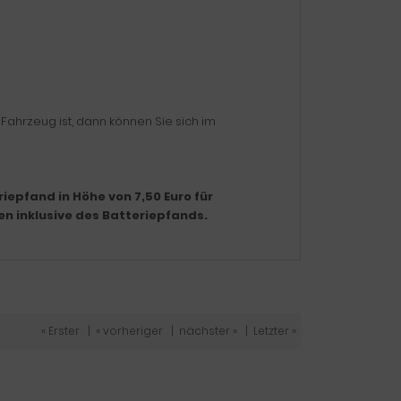
r Fahrzeug ist, dann können Sie sich im
iepfand in Höhe von 7,50 Euro für
en inklusive des Batteriepfands.
« Erster
|
« vorheriger
|
nächster »
|
Letzter »