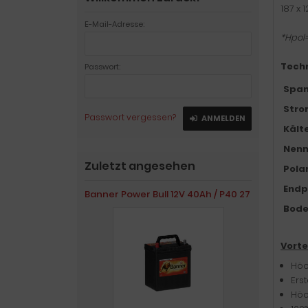
187 x 
E-Mail-Adresse:
*Hpol
Techn
Passwort:
Span
Stro
Passwort vergessen?
ANMELDEN
Kält
Nenn
Zuletzt angesehen
Pola
Endp
Banner Power Bull 12V 40Ah / P40 27
Bode
Vorte
Höc
Ers
Höc