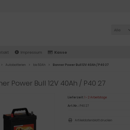
Alle
ntakt
Impressum
Kasse
Autobatterien
bis 50Ah
Banner Power Bull 12V 40Ah / P40 27
er Power Bull 12V 40Ah / P40 27
Lieferzeit:
1 - 2 Arbeitstage
Art.Nr.:
P40 27
Artikeldatenblatt drucken