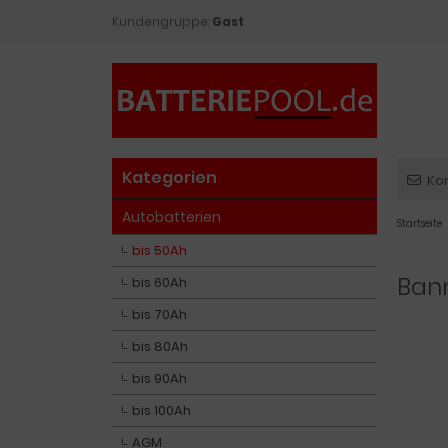
Kundengruppe:
Gast
Kategorien
Ko
Autobatterien
Startseite
bis 50Ah
Bann
bis 60Ah
bis 70Ah
bis 80Ah
bis 90Ah
bis 100Ah
AGM