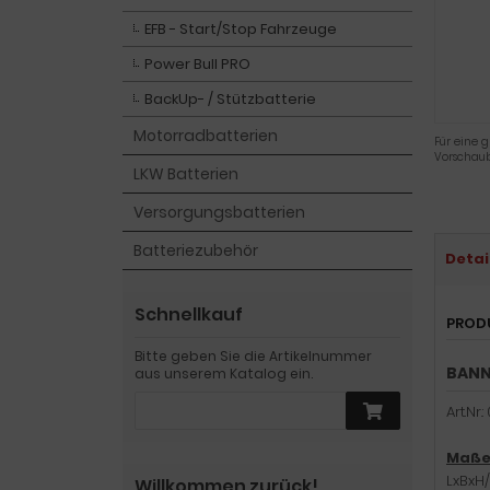
EFB - Start/Stop Fahrzeuge
Power Bull PRO
BackUp- / Stützbatterie
Motorradbatterien
Für eine g
Vorschaub
LKW Batterien
Versorgungsbatterien
Batteriezubehör
Detai
Schnellkauf
PROD
Bitte geben Sie die Artikelnummer
BANN
aus unserem Katalog ein.
Art.Nr.
Maße 
LxBxH
Willkommen zurück!