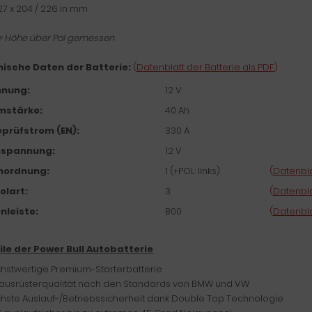
127 x 204 / 226 in mm
= Höhe über Pol gemessen
ische Daten der Batterie:
(
Datenblatt der Batterie als PDF
)
nung:
12 V
mstärke:
40 Ah
eprüfstrom (EN):
330 A
spannung:
12 V
nordnung:
1 (+POL: links)
(
Datenbla
olart:
3
(
Datenbla
nleiste:
B00
(
Datenbla
ile der Power Bull Autobatterie
hstwertige Premium-Starterbatterie
tausrüsterqualität nach den Standards von BMW und VW
hste Auslauf-/Betriebssicherheit dank Double Top Technologie