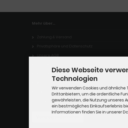
Mehr über...
Zahlung & Versand
Privatsphäre und Datenschutz
Unsere AGB
Impressum
Diese Webseite verwe
Kontakt
Technologien
Widerrufsrecht & Widerrufsformular
Wir verwenden Cookies und ähnliche 
Lieferzeit
Drittanbietern, um die ordentliche Fu
gewährleisten, die Nutzung unseres 
Cookie Einstellungen
ein bestmögliches Einkaufserlebnis bi
Informationen finden Sie in unserer 
Vertrag widerrufen