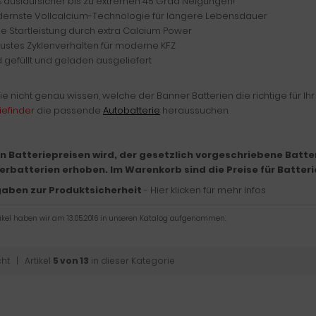
% auslaufsicher bis zu extremen 45 Grad Neigungen!
ernste Vollcalcium-Technologie für längere Lebensdauer
e Startleistung durch extra Calcium Power
ustes Zyklenverhalten für moderne KFZ
d gefüllt und geladen ausgeliefert
Sie nicht genau wissen, welche der Banner Batterien die richtige für Ih
iefinder
die passende
Autobatterie
heraussuchen.
n Batteriepreisen wird, der gesetzlich vorgeschriebene Batter
erbatterien erhoben. Im Warenkorb sind die Preise für Batteri
aben zur Produktsicherheit
- Hier klicken für mehr Infos
tikel haben wir am 13.05.2016 in unseren Katalog aufgenommen.
cht
| Artikel
5 von 13
in dieser Kategorie