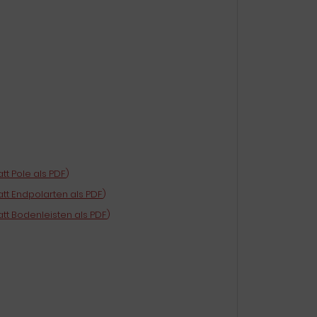
tt Pole als PDF
)
tt Endpolarten als PDF
)
tt Bodenleisten als PDF
)