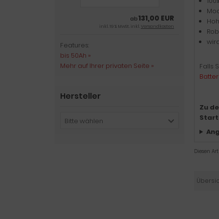
100
Mod
131,00 EUR
ab
Hoh
inkl. 19 % MwSt. inkl.
Versandkosten
Rob
wir
Features:
bis 50Ah »
Mehr auf Ihrer privaten Seite »
Falls 
Batter
Hersteller
Zu de
Start
Bitte wählen
Ang
Diesen Ar
Übersi